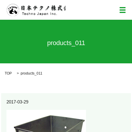
メ
products_011
TOP
products_011
2017-03-29