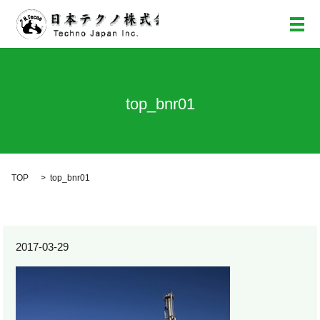
メ
top_bnr01
TOP
top_bnr01
2017-03-29